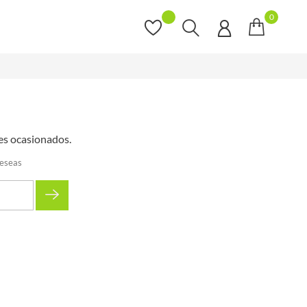
0
es ocasionados.
deseas