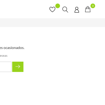
0
es ocasionados.
deseas